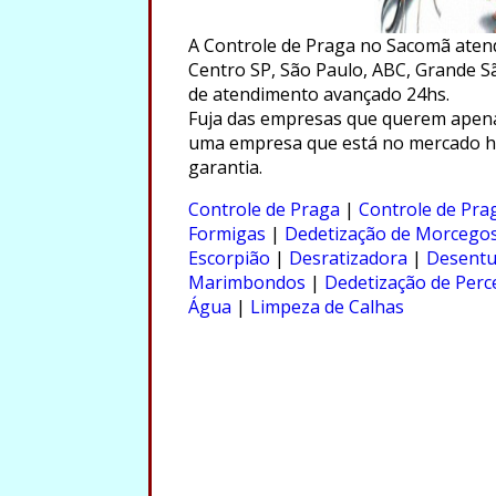
A Controle de Praga no Sacomã atend
Centro SP, São Paulo, ABC, Grande Sã
de atendimento avançado 24hs.
Fuja das empresas que querem apena
uma empresa que está no mercado há
garantia.
.
Controle de Praga
|
Controle de Pra
Formigas
|
Dedetização de Morcego
Escorpião
|
Desratizadora
|
Desentu
Marimbondos
|
Dedetização de Perc
Água
|
Limpeza de Calhas
.