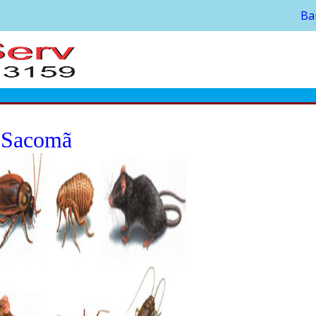
Ba
o Sacomã