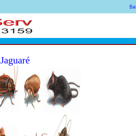
Ba
 Jaguaré