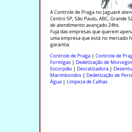
A Controle de Praga no Jaguaré aten
Centro SP, São Paulo, ABC, Grande Sã
de atendimento avançado 24hs.
Fuja das empresas que querem apenas
uma empresa que está no mercado há
garantia.
.
Controle de Praga
|
Controle de Pra
Formigas
|
Dedetização de Morcego
Escorpião
|
Desratizadora
|
Desentu
Marimbondos
|
Dedetização de Perc
Água
|
Limpeza de Calhas
.